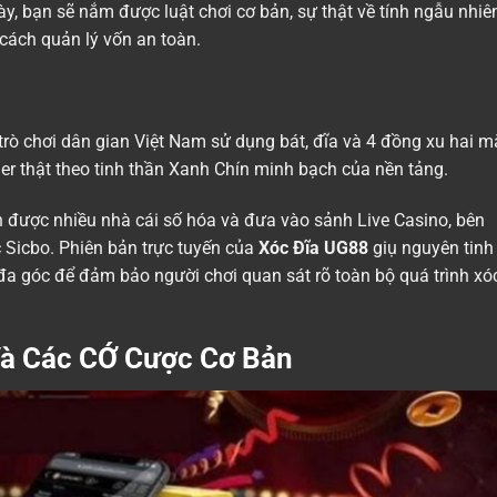
này, bạn sẽ nắm được luật chơi cơ bản, sự thật về tính ngẫu nhiê
cách quản lý vốn an toàn.
trò chơi dân gian Việt Nam sử dụng bát, đĩa và 4 đồng xu hai mặ
ler thật theo tinh thần Xanh Chín minh bạch của nền tảng.
 được nhiều nhà cái số hóa và đưa vào sảnh Live Casino, bên
Sicbo. Phiên bản trực tuyến của
Xóc Đĩa UG88
giụ nguyên tinh
a góc để đảm bảo người chơi quan sát rõ toàn bộ quá trình xó
Và Các CỚ Cược Cơ Bản