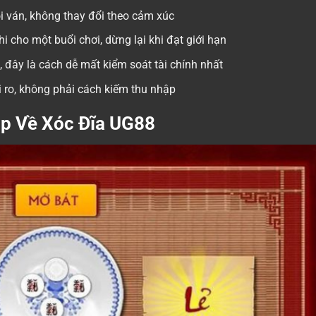
i ván, không thay đổi theo cảm xúc
hi cho một buổi chơi, dừng lại khi đạt giới hạn
 đây là cách dễ mất kiểm soát tài chính nhất
rủi ro, không phải cách kiếm thu nhập
p Về Xóc Đĩa UG88