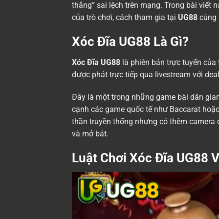
thắng” sai lệch trên mạng. Trong bài viết 
của trò chơi, cách tham gia tại
UG88
cùng 
Xóc Đĩa UG88 Là Gì?
Xóc Đĩa
UG88
là phiên bản trực tuyến của 
được phát trực tiếp qua livestream với dea
Đây là một trong những game bài dân gian
cạnh các game quốc tế như Baccarat hoặc 
thần truyền thống nhưng có thêm camera đ
và mở bát.
Luật Chơi Xóc Đĩa UG88 