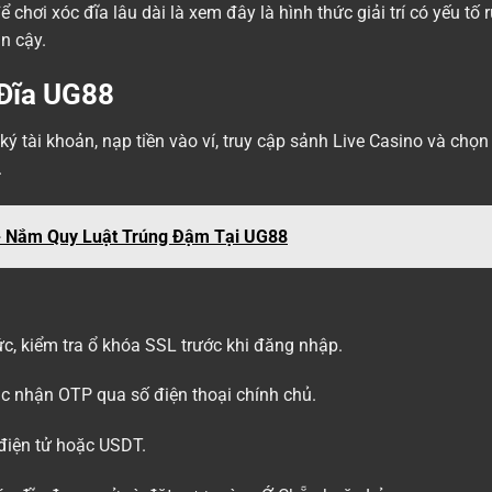
 chơi xóc đĩa lâu dài là xem đây là hình thức giải trí có yếu tố r
n cậy.
Đĩa UG88
ký tài khoản, nạp tiền vào ví, truy cập sảnh Live Casino và chọn
.
- Nắm Quy Luật Trúng Đậm Tại UG88
c, kiểm tra ổ khóa SSL trước khi đăng nhập.
c nhận OTP qua số điện thoại chính chủ.
 điện tử hoặc USDT.