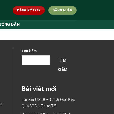
ĐĂNG KÝ +99K
ĐĂNG NHẬP
ƯỚNG DẪN
Tìm kiếm
TÌM
KIẾM
Bài viết mới
Tài Xỉu UG88 – Cách Đọc Kèo
ợc
Qua Ví Dụ Thực Tế