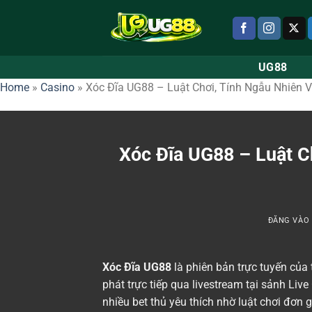
Bỏ
qua
nội
dung
UG88
Home
»
Casino
»
Xóc Đĩa UG88 – Luật Chơi, Tính Ngẫu Nhiên 
Xóc Đĩa UG88 – Luật C
ĐĂNG VÀO
Xóc Đĩa
UG88
là phiên bản trực tuyến của 
phát trực tiếp qua livestream tại sảnh Liv
nhiều bet thủ yêu thích nhờ luật chơi đơn