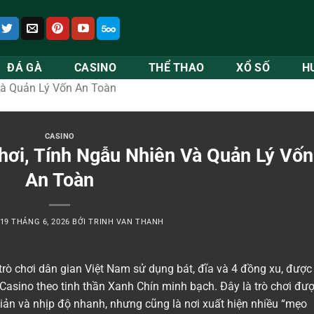
ĐÁ GÀ
CASINO
THỂ THAO
XỔ SỐ
H
Và Quản Lý Vốn An Toàn
CASINO
hơi, Tính Ngẫu Nhiên Và Quản Lý Vốn
An Toàn
19 THÁNG 6, 2026
BỞI
TRINH VAN THANH
trò chơi dân gian Việt Nam sử dụng bát, đĩa và 4 đồng xu, được
e Casino theo tinh thần Xanh Chín minh bạch.
Đây là trò chơi đư
 giản và nhịp độ nhanh, nhưng cũng là nơi xuất hiện nhiều “mẹo