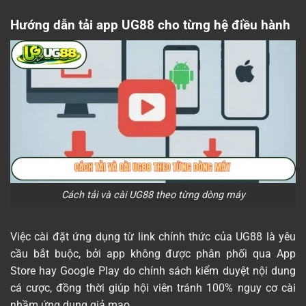
Hướng dẫn tải app UG88 cho từng hệ điều hành
Cách tải và cài UG88 theo từng dòng máy
Việc cài đặt ứng dụng từ link chính thức của UG88 là yêu
cầu bắt buộc, bởi app không được phân phối qua App
Store hay Google Play do chính sách kiểm duyệt nội dung
cá cược, đồng thời giúp hội viên tránh 100% nguy cơ cài
nhầm ứng dụng giả mạo.