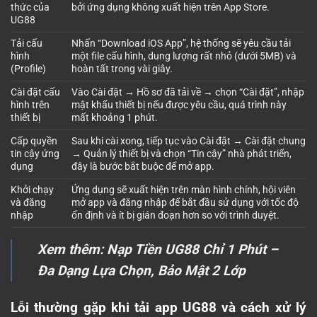
thức của
bởi ứng dụng không xuất hiện trên App Store.
UG88
Tải cấu
Nhấn “Download iOS App”, hệ thống sẽ yêu cầu tải
hình
một file cấu hình, dung lượng rất nhỏ (dưới 5MB) và
(Profile)
hoàn tất trong vài giây.
Cài đặt cấu
Vào Cài đặt → Hồ sơ đã tải về → chọn “Cài đặt”, nhập
hình trên
mật khẩu thiết bị nếu được yêu cầu, quá trình này
thiết bị
mất khoảng 1 phút.
Cấp quyền
Sau khi cài xong, tiếp tục vào Cài đặt → Cài đặt chung
tin cậy ứng
→ Quản lý thiết bị và chọn “Tin cậy” nhà phát triển,
dụng
đây là bước bắt buộc để mở app.
Khởi chạy
Ứng dụng sẽ xuất hiện trên màn hình chính, hội viên
và đăng
mở app và đăng nhập để bắt đầu sử dụng với tốc độ
nhập
ổn định và ít bị gián đoạn hơn so với trình duyệt.
Xem thêm:
Nạp Tiền UG88 Chỉ 1 Phút –
Đa Dạng Lựa Chọn, Bảo Mật 2 Lớp
Lỗi thường gặp khi tải app UG88 và cách xử lý