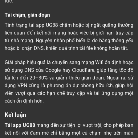
tức.
Tải chậm, gián đoạn
Tình trạng tải app UG88 chậm hoặc bị ngắt quãng thường
liên quan đến kết nối mạng hoặc việc bị giới hạn truy cập
từ nhà mạng. Nguyên nhân phổ biến là do băng thông yếu
hoặc bị chặn DNS, khiến quá trình tải file không hoàn tất.
Giải pháp hiệu quả là chuyển sang mạng Wifi ổn định hoặc
sử dụng DNS của Google hay Cloudflare, giúp tăng tốc độ
tải lên đến 20–30% và giảm thiểu gián đoạn. Ngoài ra, sử
dụng VPN cũng là phương án dự phòng hữu ích, giúp hội
viên vượt qua các hạn chế truy cập và tải ứng dụng một
cách ổn định hơn.
Kết luận
Tải app UG88
mang đến sự tiện lợi vượt trội, cho phép bạn
kết nối với đam mê chỉ bằng một cú chạm nhẹ trên màn