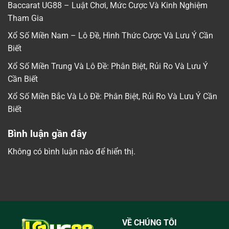
Baccarat UG88 – Luật Chơi, Mức Cược Và Kinh Nghiệm
Tham Gia
Xổ Số Miền Nam – Lô Đề, Hình Thức Cược Và Lưu Ý Cần
Biết
Xổ Số Miền Trung Và Lô Đề: Phân Biệt, Rủi Ro Và Lưu Ý
Cần Biết
Xổ Số Miền Bắc Và Lô Đề: Phân Biệt, Rủi Ro Và Lưu Ý Cần
Biết
Bình luận gần đây
Không có bình luận nào để hiển thị.
VỀ CHÚNG TÔI