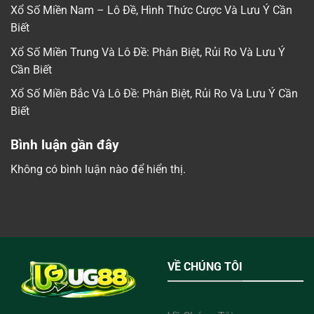
Xổ Số Miền Nam – Lô Đề, Hình Thức Cược Và Lưu Ý Cần
Biết
Xổ Số Miền Trung Và Lô Đề: Phân Biệt, Rủi Ro Và Lưu Ý
Cần Biết
Xổ Số Miền Bắc Và Lô Đề: Phân Biệt, Rủi Ro Và Lưu Ý Cần
Biết
Bình luận gần đây
Không có bình luận nào để hiển thị.
VỀ CHÚNG TÔI