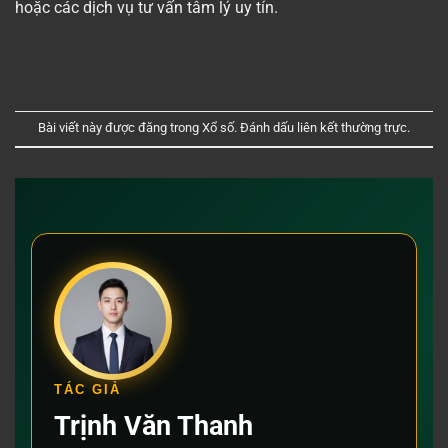
hoặc các dịch vụ tư vấn tâm lý uy tín.
Bài viết này được đăng trong
Xổ số
. Đánh dấu
liên kết thường trực
.
TÁC GIẢ
Trịnh Văn Thanh