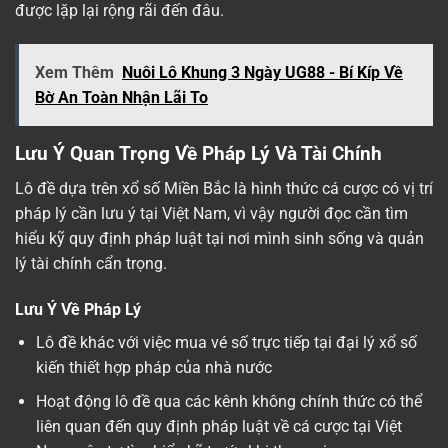
được lặp lại rộng rãi đến đâu.
Xem Thêm
Nuôi Lô Khung 3 Ngày UG88 - Bí Kíp Về
Bờ An Toàn Nhận Lãi To
Lưu Ý Quan Trọng Về Pháp Lý Và Tài Chính
Lô đề dựa trên xổ số Miền Bắc là hình thức cá cược có vị trí
pháp lý cần lưu ý tại Việt Nam, vì vậy người đọc cần tìm
hiểu kỹ quy định pháp luật tại nơi mình sinh sống và quản
lý tài chính cẩn trọng.
Lưu Ý Về Pháp Lý
Lô đề khác với việc mua vé số trực tiếp tại đại lý xổ số
kiến thiết hợp pháp của nhà nước
Hoạt động lô đề qua các kênh không chính thức có thể
liên quan đến quy định pháp luật về cá cược tại Việt