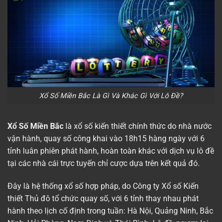
Xổ Số Miền Bắc Là Gì Và Khác Gì Với Lô Đề?
Xổ Số Miền Bắc
là xổ số kiến thiết chính thức do nhà nước
vận hành, quay số công khai vào 18h15 hàng ngày với 6
tỉnh luân phiên phát hành, hoàn toàn khác với dịch vụ lô đề
tại các nhà cái trực tuyến chỉ cược dựa trên kết quả đó.
Đây là hệ thống xổ số hợp pháp, do Công ty Xổ số Kiến
thiết Thủ đô tổ chức quay số, với 6 tỉnh thay nhau phát
hành theo lịch cố định trong tuần: Hà Nội, Quảng Ninh, Bắc