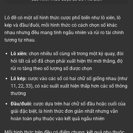
Lô đề có một số hình thức cược phổ biến như lô xiên, lô
kép và đầu/đuôi, mỗi hình thức có cách chọn số khác
nhau nhưng đều mang tính ngẫu nhiên và rủi ro tài chính
tương tự nhau.
Lô xiên:
chọn nhiều số cùng về trong một kỳ quay, đòi
hỏi tất cả số đã chọn phải xuất hiện thì mới thắng, độ
rủi ro tăng theo số lượng số được chọn
Lô kép:
cược vào các số có hai chữ số giống nhau (như
11, 22, 33), có xác suất xuất hiện thấp hơn các số thông
thường
Đầu/đuôi:
cược dựa trên hai chữ số đầu hoặc cuối của
giải đặc biệt, là hình thức đơn giản nhất nhưng vẫn
hoàn toàn phụ thuộc vào kết quả ngẫu nhiên
Mỗi hình thức trên đều có điểm chung: kết quả phụ thuộc