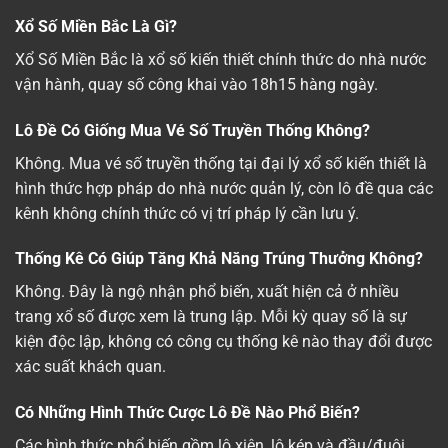
Xổ Số Miền Bắc Là Gì?
Xổ Số Miền Bắc là xổ số kiến thiết chính thức do nhà nước
vận hành, quay số công khai vào 18h15 hàng ngày.
Lô Đề Có Giống Mua Vé Số Truyền Thống Không?
Không. Mua vé số truyền thống tại đại lý xổ số kiến thiết là
hình thức hợp pháp do nhà nước quản lý, còn lô đề qua các
kênh không chính thức có vị trí pháp lý cần lưu ý.
Thống Kê Có Giúp Tăng Khả Năng Trúng Thưởng Không?
Không. Đây là ngộ nhận phổ biến, xuất hiện cả ở nhiều
trang xổ số được xem là trung lập. Mỗi kỳ quay số là sự
kiện độc lập, không có công cụ thống kê nào thay đổi được
xác suất khách quan.
Có Những Hình Thức Cược Lô Đề Nào Phổ Biến?
Các hình thức phổ biến gồm lô xiên, lô kép và đầu/đuôi,