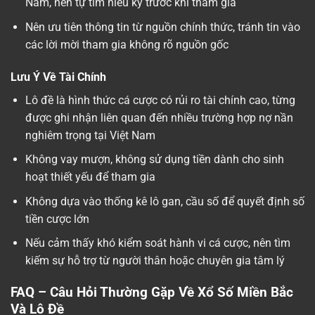
Nam, nên tự tìm hiểu kỹ trước khi tham gia
Nên ưu tiên thông tin từ nguồn chính thức, tránh tin vào
các lời mời tham gia không rõ nguồn gốc
Lưu Ý Về Tài Chính
Lô đề là hình thức cá cược có rủi ro tài chính cao, từng
được ghi nhận liên quan đến nhiều trường hợp nợ nần
nghiêm trọng tại Việt Nam
Không vay mượn, không sử dụng tiền dành cho sinh
hoạt thiết yếu để tham gia
Không dựa vào thống kê lô gan, cầu số để quyết định số
tiền cược lớn
Nếu cảm thấy khó kiểm soát hành vi cá cược, nên tìm
kiếm sự hỗ trợ từ người thân hoặc chuyên gia tâm lý
FAQ – Câu Hỏi Thường Gặp Về Xổ Số Miền Bắc
Và Lô Đề