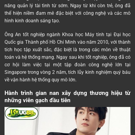
năng quản lý tài tình từ sớm. Ngay từ khi còn trẻ, ông đã
thể hiện niềm đam mê đặc biệt với công nghệ và các mô
hình kinh doanh sáng tạo.
Ông An tốt nghiệp ngành Khoa học Máy tính tại Đại học
Quốc gia Thành phố Hồ Chí Minh vào năm 2010, với thành
tích học tập xuất sắc, đặc biệt là trong các môn về thuật
toán và hệ thống mạng. Ngay sau khi tốt nghiệp, ông đã có
cơ hội làm việc tại một tập đoàn công nghệ lớn tại
Singapore trong vòng 2 năm, tích lũy kinh nghiệm quý báu
về vận hành hệ thống quy mô lớn.
Hành trình gian nan xây dựng thương hiệu từ
những viên gạch đầu tiên