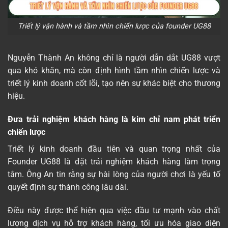
Triết lý vận hành và tầm nhìn chiến lược của founder UG88
Nguyễn Thành An không chỉ là người dẫn dắt UG88 vượt
qua khó khăn, mà còn định hình tầm nhìn chiến lược và
triết lý kinh doanh cốt lõi, tạo nên sự khác biệt cho thương
hiệu.
Đưa trải nghiệm khách hàng là kim chỉ nam phát triển
chiến lược
Triết lý kinh doanh đầu tiên và quan trọng nhất của
Founder UG88 là đặt trải nghiệm khách hàng làm trọng
tâm. Ông An tin rằng sự hài lòng của người chơi là yếu tố
quyết định sự thành công lâu dài.
Điều này được thể hiện qua việc đầu tư mạnh vào chất
lượng dịch vụ hỗ trợ khách hàng, tối ưu hóa giao diện