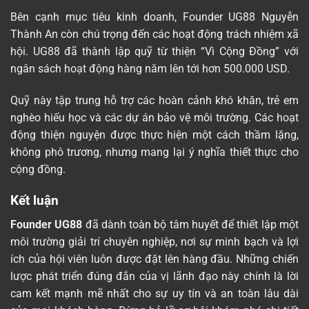
Bên cạnh mục tiêu kinh doanh, Founder UG88 Nguyễn
Thành An còn chú trọng đến các hoạt động trách nhiệm xã
hội. UG88 đã thành lập quỹ từ thiện “Vì Cộng Đồng” với
ngân sách hoạt động hàng năm lên tới hơn 500.000 USD.
Quỹ này tập trung hỗ trợ các hoàn cảnh khó khăn, trẻ em
nghèo hiếu học và các dự án bảo vệ môi trường. Các hoạt
động thiện nguyện được thực hiện một cách thầm lặng,
không phô trương, nhưng mang lại ý nghĩa thiết thực cho
cộng đồng.
Kết luận
Founder UG88
đã dành toàn bộ tâm huyết để thiết lập một
môi trường giải trí chuyên nghiệp, nơi sự minh bạch và lợi
ích của hội viên luôn được đặt lên hàng đầu. Những chiến
lược phát triển đúng đắn của vị lãnh đạo này chính là lời
cam kết mạnh mẽ nhất cho sự uy tín và an toàn lâu dài