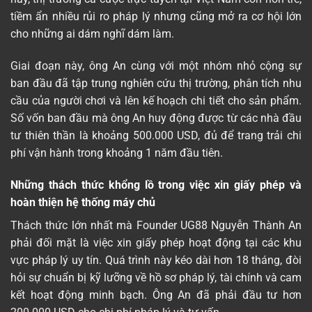
tiềm ẩn nhiều rủi ro pháp lý nhưng cũng mở ra cơ hội lớn
cho những ai dám nghĩ dám làm.
Giai đoạn này, ông An cùng với một nhóm nhỏ cộng sự
ban đầu đã tập trung nghiên cứu thị trường, phân tích nhu
cầu của người chơi và lên kế hoạch chi tiết cho sản phẩm.
Số vốn ban đầu mà ông An huy động được từ các nhà đầu
tư thiên thần là khoảng 500.000 USD, đủ để trang trải chi
phí vận hành trong khoảng 1 năm đầu tiên.
Những thách thức khổng lồ trong việc xin giấy phép và
hoàn thiện hệ thống máy chủ
Thách thức lớn nhất mà Founder UG88 Nguyễn Thành An
phải đối mặt là việc xin giấy phép hoạt động tại các khu
vực pháp lý uy tín. Quá trình này kéo dài hơn 18 tháng, đòi
hỏi sự chuẩn bị kỹ lưỡng về hồ sơ pháp lý, tài chính và cam
kết hoạt động minh bạch. Ông An đã phải đầu tư hơn