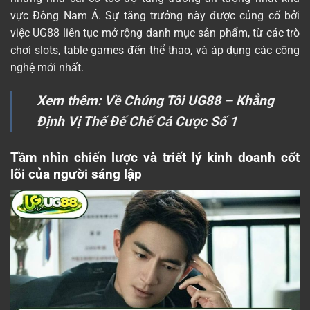
vực Đông Nam Á. Sự tăng trưởng này được củng cố bởi
việc UG88 liên tục mở rộng danh mục sản phẩm, từ các trò
chơi slots, table games đến thể thao, và áp dụng các công
nghệ mới nhất.
Xem thêm:
Về Chúng Tôi UG88
– Khẳng
Định Vị Thế Đế Chế Cá Cược Số 1
Tầm nhìn chiến lược và triết lý kinh doanh cốt
lõi của người sáng lập