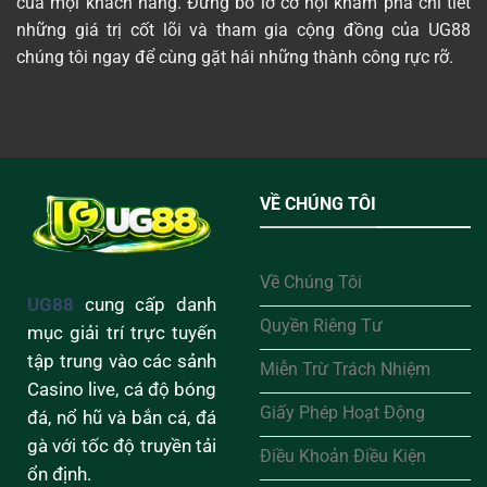
của mọi khách hàng. Đừng bỏ lỡ cơ hội khám phá chi tiết
những giá trị cốt lõi và tham gia cộng đồng của UG88
chúng tôi ngay để cùng gặt hái những thành công rực rỡ.
VỀ CHÚNG TÔI
Về Chúng Tôi
UG88
cung cấp danh
Quyền Riêng Tư
mục giải trí trực tuyến
tập trung vào các sảnh
Miễn Trừ Trách Nhiệm
Casino live, cá độ bóng
Giấy Phép Hoạt Động
đá, nổ hũ và bắn cá, đá
gà với tốc độ truyền tải
Điều Khoản Điều Kiện
ổn định.