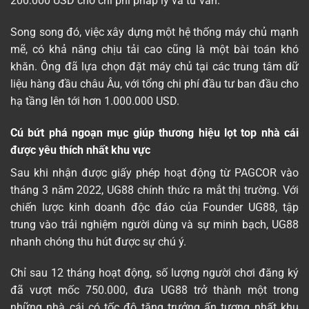
200.000 USD cho chi phí pháp lý và tư vấn.
Song song đó, việc xây dựng một hệ thống máy chủ mạnh
mẽ, có khả năng chịu tải cao cũng là một bài toán khó
khăn. Ông đã lựa chọn đặt máy chủ tại các trung tâm dữ
liệu hàng đầu châu Âu, với tổng chi phí đầu tư ban đầu cho
hạ tầng lên tới hơn 1.000.000 USD.
Cú bứt phá ngoạn mục giúp thương hiệu lọt top nhà cái
được yêu thích nhất khu vực
Sau khi nhận được giấy phép hoạt động từ PAGCOR vào
tháng 3 năm 2022, UG88 chính thức ra mắt thị trường. Với
chiến lược kinh doanh độc đáo của Founder UG88, tập
trung vào trải nghiệm người dùng và sự minh bạch, UG88
nhanh chóng thu hút được sự chú ý.
Chỉ sau 12 tháng hoạt động, số lượng người chơi đăng ký
đã vượt mốc 750.000, đưa UG88 trở thành một trong
những nhà cái có tốc độ tăng trưởng ấn tượng nhất khu