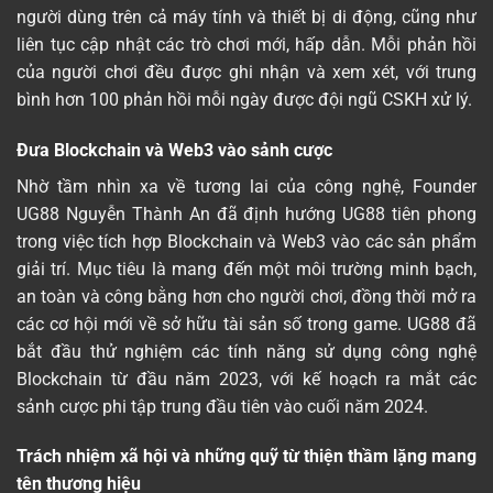
người dùng trên cả máy tính và thiết bị di động, cũng như
liên tục cập nhật các trò chơi mới, hấp dẫn. Mỗi phản hồi
của người chơi đều được ghi nhận và xem xét, với trung
bình hơn 100 phản hồi mỗi ngày được đội ngũ CSKH xử lý.
Đưa Blockchain và Web3 vào sảnh cược
Nhờ tầm nhìn xa về tương lai của công nghệ, Founder
UG88 Nguyễn Thành An đã định hướng UG88 tiên phong
trong việc tích hợp Blockchain và Web3 vào các sản phẩm
giải trí. Mục tiêu là mang đến một môi trường minh bạch,
an toàn và công bằng hơn cho người chơi, đồng thời mở ra
các cơ hội mới về sở hữu tài sản số trong game. UG88 đã
bắt đầu thử nghiệm các tính năng sử dụng công nghệ
Blockchain từ đầu năm 2023, với kế hoạch ra mắt các
sảnh cược phi tập trung đầu tiên vào cuối năm 2024.
Trách nhiệm xã hội và những quỹ từ thiện thầm lặng mang
tên thương hiệu