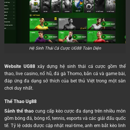
Hệ Sinh Thái Cá Cược UG88 Toàn Diện
Website UG88
xây dựng hệ sinh thái cá cược gồm thể
thao, live casino, nổ hũ, đá gà Thomo, bắn cá và game bài,
đáp ứng đa dạng sở thích của bet thủ Việt trong một sân
chơi duy nhất.
Thể Thao Ug88
Sảnh thể thao
cung cấp kèo cược đa dạng trên nhiều môn
gồm bóng đá, bóng rổ, tennis, esports và các giải đấu quốc
tế. Tỷ lệ odds được cập nhật real-time, anh em bắt kèo linh