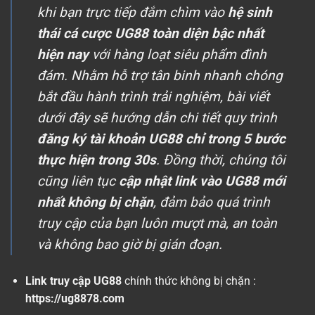
khi bạn trực tiếp đắm chìm vào
hệ sinh
thái cá cược UG88 toàn diện bậc nhất
hiện nay
với hàng loạt siêu phẩm đình
đám. Nhằm hỗ trợ tân binh nhanh chóng
bắt đầu hành trình trải nghiệm, bài viết
dưới đây sẽ hướng dẫn chi tiết quy trình
đăng ký tài khoản UG88 chỉ trong 5 bước
thực hiện trong 30s
. Đồng thời, chúng tôi
cũng liên tục
cập nhật link vào UG88 mới
nhất không bị chặn
, đảm bảo quá trình
truy cập của bạn luôn mượt mà, an toàn
và không bao giờ bị gián đoạn.
Link truy cập
UG88
chính thức không bị chặn :
https://ug8878.com