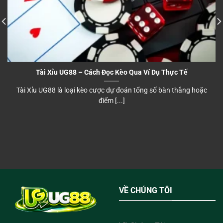
Tài Xỉu UG88 – Cách Đọc Kèo Qua Ví Dụ Thực Tế
Tài Xỉu UG88 là loại kèo cược dự đoán tổng số bàn thắng hoặc
điểm [...]
VỀ CHÚNG TÔI