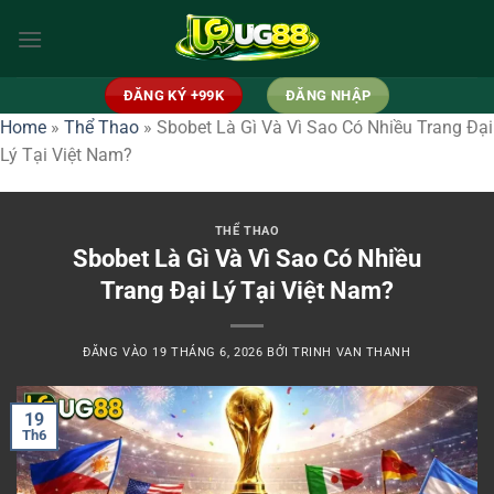
Bỏ
qua
nội
dung
ĐĂNG KÝ +99K
ĐĂNG NHẬP
Home
»
Thể Thao
»
Sbobet Là Gì Và Vì Sao Có Nhiều Trang Đại
Lý Tại Việt Nam?
THỂ THAO
Sbobet Là Gì Và Vì Sao Có Nhiều
Trang Đại Lý Tại Việt Nam?
ĐĂNG VÀO
19 THÁNG 6, 2026
BỞI
TRINH VAN THANH
19
Th6