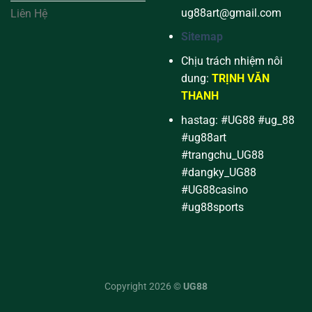
ug88art@gmail.com
Liên Hệ
Sitemap
Chịu trách nhiệm nôi
dung:
TRỊNH VĂN
THANH
hastag: #UG88 #ug_88
#ug88art
#trangchu_UG88
#dangky_UG88
#UG88casino
#ug88sports
Copyright 2026 ©
UG88