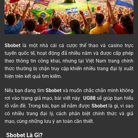
Sbobet
là một nhà cái cá cược thể thao và casino trực
tuyến quốc tế, hoạt động đã nhiều năm và được cấp phép
theo thông tin công khai, nhưng tại Việt Nam trang chính
thức thường bị chặn truy cập khiến nhiều trang đại lý xuất
hiện trên kết quả tìm kiếm.
Nếu bạn đang tìm
Sbobet
và muốn chắc chắn mình không
rơi vào trang giả mạo, bài viết này
UG88
sẽ giúp bạn hiểu
rõ vấn đề. Trong bài, bạn sẽ nắm được
Sbobet
là gì, vì sao
có nhiều trang đại lý, cách phân biệt chính thức và giả
mạo, cùng những lưu ý an toàn cần thiết.
Sbobet Là Gì?