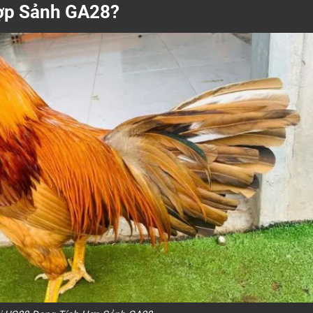
Hợp Sảnh GA28?