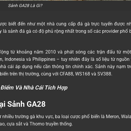
Sảnh GA28 Là Gì?
ợc biết đến như một nhà cung cấp đá gà trực tuyến được nh
y là sảnh đá gà có độ phủ rộng nhất trong số các provider phổ 
 động từ khoảng năm 2010 và phát sóng các trận đấu từ một
, Indonesia và Philippines – tuy nhiên đây là số liệu từ nguồn
i nhà cái áp dụng nếu cần thông tin chính xác. Sảnh này nạm t
iến trên thị trường, cùng với CFA88, WS168 và SV388.
Điểm Và Nhà Cái Tích Hợp
Tại Sảnh GA28
từ nhiều trường gà khu vực, ba loại cược phổ biến là Meron, Wal
ao, cựa sắt và Thomo truyền thống.