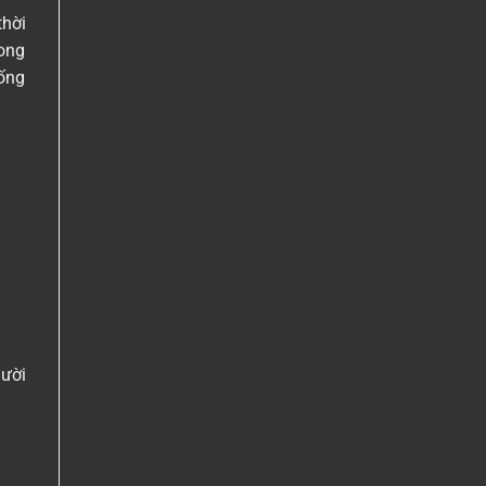
thời
rong
hống
gười