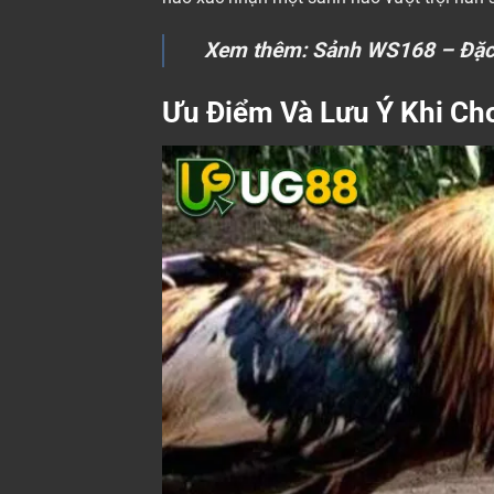
Xem thêm:
Sảnh WS168
– Đặc
Ưu Điểm Và Lưu Ý Khi Ch