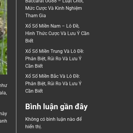
Baccarat UG88 – Luật Chơi,
Mức Cược Và Kinh Nghiệm
Tham Gia
Xổ Số Miền Nam – Lô Đề,
Hình Thức Cược Và Lưu Ý Cần
Biết
Xổ Số Miền Trung Và Lô Đề:
Phân Biệt, Rủi Ro Và Lưu Ý
Cần Biết
Xổ Số Miền Bắc Và Lô Đề:
Phân Biệt, Rủi Ro Và Lưu Ý
 như
Cần Biết
ala,
Bình luận gần đây
 này
Không có bình luận nào để
danh
hiển thị.