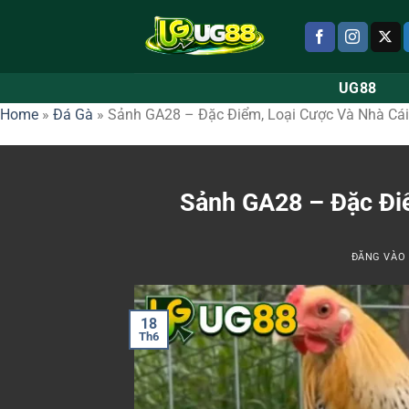
Bỏ
qua
nội
dung
UG88
Home
»
Đá Gà
»
Sảnh GA28 – Đặc Điểm, Loại Cược Và Nhà Cái
Sảnh GA28 – Đặc Điể
ĐĂNG VÀO
18
Th6