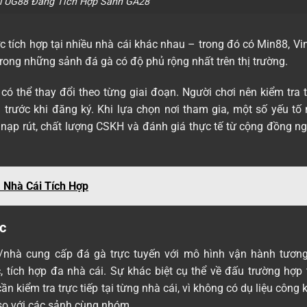
i UG88 Đang Tích Hợp Sảnh GA28
c tích hợp tại nhiều nhà cái khác nhau – trong đó có Min88, Vi
rong những sảnh đá gà có độ phủ rộng nhất trên thị trường.
 có thể thay đổi theo từng giai đoạn. Người chơi nên kiểm tra 
i trước khi đăng ký. Khi lựa chọn nơi tham gia, một số yếu tố
nạp rút, chất lượng CSKH và đánh giá thực tế từ cộng đồng n
 Nhà Cái Tích Hợp
c
nhà cung cấp đá gà trực tuyến với mô hình vận hành tương
c, tích hợp đa nhà cái. Sự khác biệt cụ thể về đấu trường hợp 
ần kiểm tra trực tiếp tại từng nhà cái, vì không có dụ liệu công 
so với các sảnh cùng nhóm.