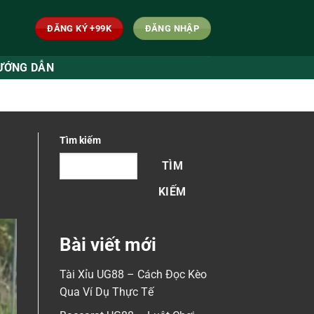
ĐĂNG KÝ +99K
ĐĂNG NHẬP
ƯỚNG DẪN
Tìm kiếm
TÌM
KIẾM
Bài viết mới
Tài Xỉu UG88 – Cách Đọc Kèo
Qua Ví Dụ Thực Tế