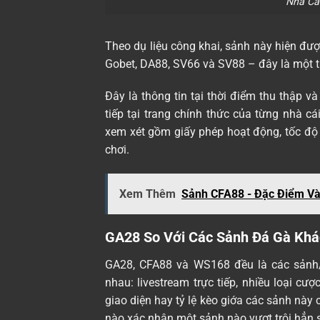
Nhà Cá
Theo dụ liệu công khai, sảnh này hiện đượ
Gobet, DA88, SV66 và SV88 – đây là một t
Đây là thông tin tại thời điểm thu thập và
tiếp tại trang chính thức của từng nhà cá
xem xét gồm giấy phép hoạt động, tốc độ 
chơi.
Xem Thêm
Sảnh CFA88 - Đặc Điểm Và
GA28 So Với Các Sảnh Đá Gà Khá
GA28, CFA88 và WS168 đều là các sảnh/
nhau: livestream trực tiếp, nhiều loại cượ
giao diện hay tỷ lệ kèo giớa các sảnh này c
nào xác nhận một sảnh nào vượt trội hẳn 