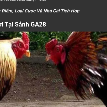
 Điểm, Loại Cược Và Nhà Cái Tích Hợp
ơi Tại Sảnh GA28