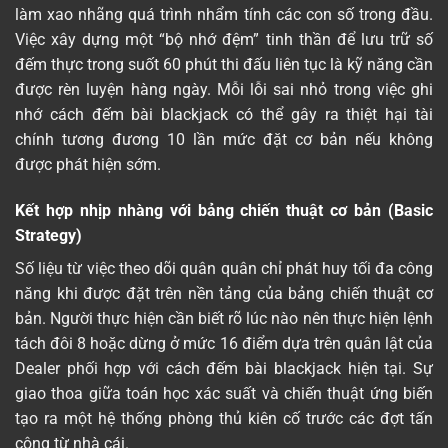
làm xao nhãng quá trình nhẩm tính các con số trong đầu.
Việc xây dựng một “bộ nhớ đệm” tinh thần để lưu trữ số
đếm thực trong suốt 60 phút thi đấu liên tục là kỹ năng cần
được rèn luyện hàng ngày. Mỗi lỗi sai nhỏ trong việc ghi
nhớ cách đếm bài blackjack có thể gây ra thiệt hại tài
chính tương đương 10 lần mức đặt cơ bản nếu không
được phát hiện sớm.
Kết hợp nhịp nhàng với bảng chiến thuật cơ bản (Basic
Strategy)
Số liệu từ việc theo dõi quân quân chỉ phát huy tối đa công
năng khi được đặt trên nền tảng của bảng chiến thuật cơ
bản. Người thực hiện cần biết rõ lúc nào nên thực hiện lệnh
tách đôi 8 hoặc dừng ở mức 16 điểm dựa trên quân lật của
Dealer phối hợp với cách đếm bài blackjack hiện tại. Sự
giao thoa giữa toán học xác suất và chiến thuật ứng biến
tạo ra một hệ thống phòng thủ kiên cố trước các đợt tấn
công từ nhà cái.