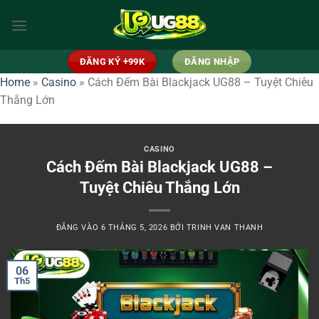
Bỏ
qua
nội
dung
ĐĂNG KÝ +99K
ĐĂNG NHẬP
Home
»
Casino
»
Cách Đếm Bài Blackjack UG88 – Tuyệt Chiêu
Thắng Lớn
CASINO
Cách Đếm Bài Blackjack UG88 –
Tuyệt Chiêu Thắng Lớn
ĐĂNG VÀO
6 THÁNG 5, 2026
BỞI
TRINH VAN THANH
06
Th5