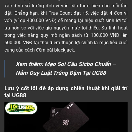
xác định số lượng đơn vị vốn cần thực hiện cho mỗi lần
đặt. Chẳng hạn, khi True Count đạt +5, việc đặt 4 đơn vị
vốn (ví dụ 400.000 VNĐ) sẽ mang lại hiệu suất sinh lời tối
ưu hơn so với việc giữ nguyên mức tối thiểu. Sự linh hoạt
trong việc nâng quy mô ngân sách từ 100.000 VNĐ lên
500.000 VNĐ tại thời điểm thuận lợi chính là mục tiêu cuối
cùng của cách đếm bài blackjack.
Xem thêm:
Mẹo Soi Cầu Sicbo Chuẩn
–
Nắm Quy Luật Trúng Đậm Tại UG88
Lưu ý cốt lõi để áp dụng chiến thuật khi giải trí
tại UG88