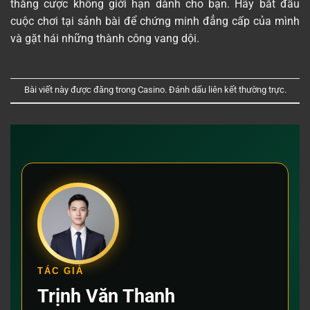
thắng cược không giới hạn dành cho bạn. Hãy bắt đầu
cuộc chơi tại sảnh bài để chứng minh đẳng cấp của mình
và gặt hái những thành công vang dội.
Bài viết này được đăng trong
Casino
. Đánh dấu
liên kết thường trực
.
TÁC GIẢ
Trịnh Văn Thanh