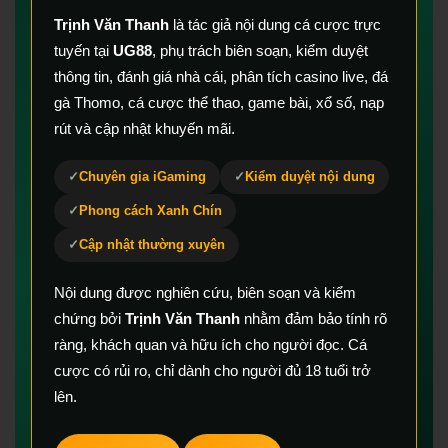
Trịnh Văn Thanh
là tác giả nội dung cá cược trực
tuyến tại
UG88
, phụ trách biên soạn, kiểm duyệt
thông tin, đánh giá nhà cái, phân tích casino live, đá
gà Thomo, cá cược thể thao, game bài, xổ số, nạp
rút và cập nhật khuyến mãi.
Chuyên gia iGaming
Kiểm duyệt nội dung
Phong cách Xanh Chín
Cập nhật thường xuyên
Nội dung được nghiên cứu, biên soạn và kiểm
chứng bởi
Trịnh Văn Thanh
nhằm đảm bảo tính rõ
ràng, khách quan và hữu ích cho người đọc. Cá
cược có rủi ro, chỉ dành cho người đủ 18 tuổi trở
lên.