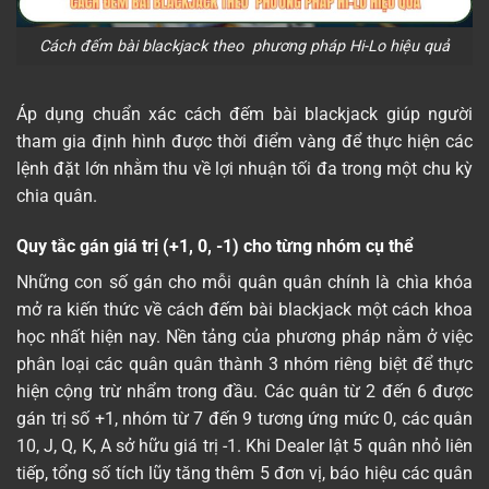
Cách đếm bài blackjack theo phương pháp Hi-Lo hiệu quả
Áp dụng chuẩn xác cách đếm bài blackjack giúp người
tham gia định hình được thời điểm vàng để thực hiện các
lệnh đặt lớn nhằm thu về lợi nhuận tối đa trong một chu kỳ
chia quân.
Quy tắc gán giá trị (+1, 0, -1) cho từng nhóm cụ thể
Những con số gán cho mỗi quân quân chính là chìa khóa
mở ra kiến thức về cách đếm bài blackjack một cách khoa
học nhất hiện nay. Nền tảng của phương pháp nằm ở việc
phân loại các quân quân thành 3 nhóm riêng biệt để thực
hiện cộng trừ nhẩm trong đầu. Các quân từ 2 đến 6 được
gán trị số +1, nhóm từ 7 đến 9 tương ứng mức 0, các quân
10, J, Q, K, A sở hữu giá trị -1. Khi Dealer lật 5 quân nhỏ liên
tiếp, tổng số tích lũy tăng thêm 5 đơn vị, báo hiệu các quân