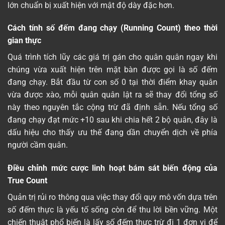
lớn chuẩn bị xuất hiện với mật độ dày đặc hơn.
Cách tính số đếm đang chạy (Running Count) theo thời
gian thực
Quá trình tích lũy các giá trị gán cho quân quân ngay khi
chúng vừa xuất hiện trên mặt bàn được gọi là số đếm
đang chạy. Bắt đầu từ con số 0 tại thời điểm khay quân
vừa được xào, mỗi quân quân lật ra sẽ thay đổi tổng số
này theo nguyên tắc cộng trừ đã định sẵn. Nếu tổng số
đang chạy đạt mức +10 sau khi chia hết 2 bộ quân, đây là
dấu hiệu cho thấy ưu thế đang dần chuyển dịch về phía
người cầm quân.
Điều chỉnh mức cược linh hoạt bám sát biến động của
True Count
Quản trị rủi ro thông qua việc thay đổi quy mô vốn dựa trên
số đếm thực là yếu tố sống còn để thu lời bền vững. Một
chiến thuật phổ biến là lấy số đếm thực trừ đi 1 đơn vị để